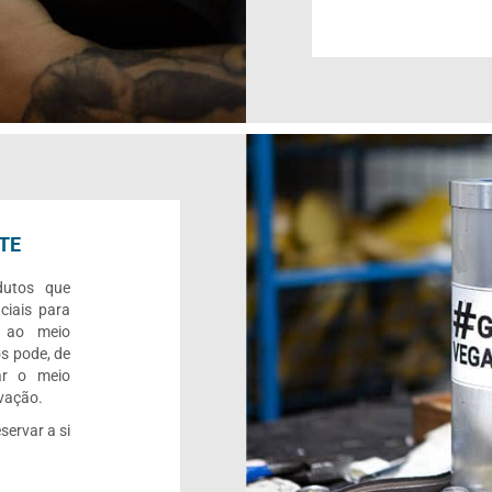
TE
dutos que
ciais para
o ao meio
s pode, de
ar o meio
rvação.
servar a si