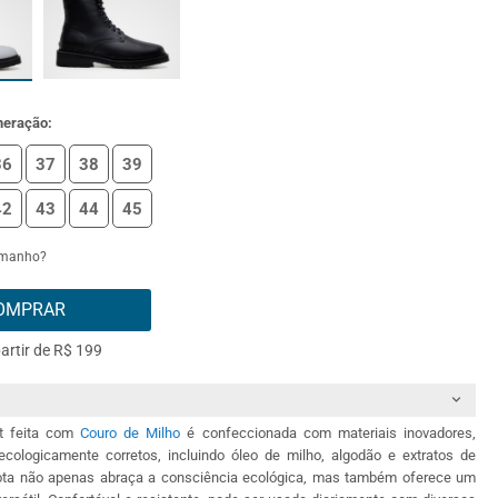
meração:
36
37
38
39
42
43
44
45
amanho?
OMPRAR
partir de R$ 199
t feita com
Couro de Milho
é confeccionada com materiais inovadores,
ecologicamente corretos, incluindo óleo de milho, algodão e extratos de
bota não apenas abraça a consciência ecológica, mas também oferece um