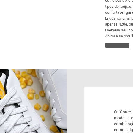
estilo básico e 
tipos de roupas
confortável gar
Enquanto uma bo
apenas 420g, ou
Everyday seu com
Ahimsa se orgul
O "Couro 
moda sus
combinaç
como algo