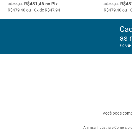
R$431,46 no Pix
R$431
R$799,00
R$799,00
R$479,40 ou 10x de R$47,94
R$479,40 ou 10
Cad
as 
E GANH
Você pode com
Ahimsa Indústria e Comércio d