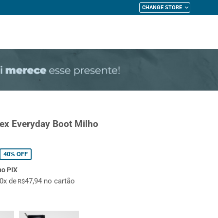
CHANGE STORE
My Cart
ex Everyday Boot Milho
40%
OFF
no PIX
10x de
47,94 no cartão
R$