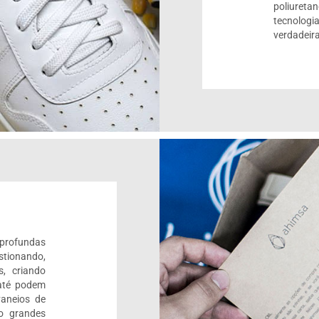
poliureta
tecnolo
verdadeir
 profundas
stionando,
s, criando
até podem
aneios de
o grandes