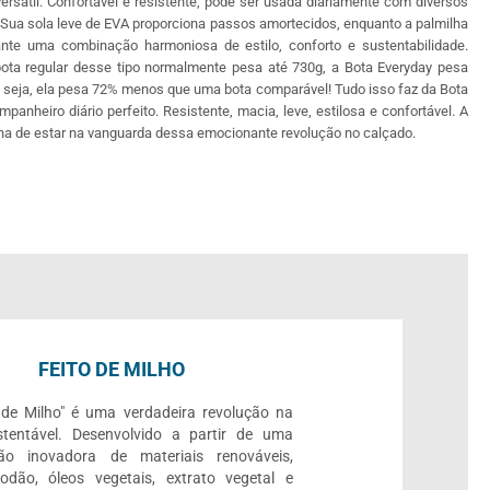
versátil. Confortável e resistente, pode ser usada diariamente com diversos
. Sua sola leve de EVA proporciona passos amortecidos, enquanto a palmilha
ante uma combinação harmoniosa de estilo, conforto e sustentabilidade.
ta regular desse tipo normalmente pesa até 730g, a Bota Everyday pesa
 seja, ela pesa 72% menos que uma bota comparável! Tudo isso faz da Bota
panheiro diário perfeito. Resistente, macia, leve, estilosa e confortável. A
ha de estar na vanguarda dessa emocionante revolução no calçado.
FEITO DE MILHO
de Milho" é uma verdadeira revolução na
tentável. Desenvolvido a partir de uma
ão inovadora de materiais renováveis,
dão, óleos vegetais, extrato vegetal e