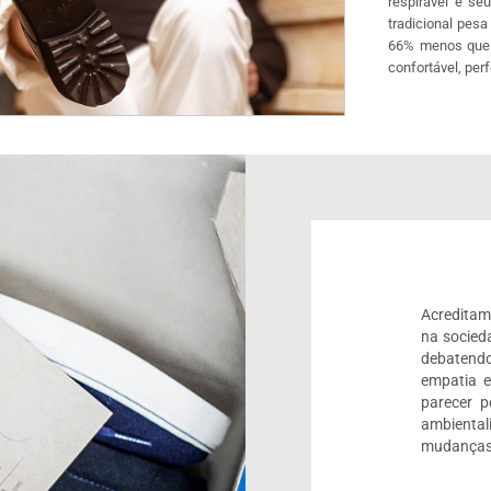
respirável e s
tradicional pes
66% menos que u
confortável, per
Acreditam
na socied
debatendo
empatia 
parecer 
ambienta
mudanças