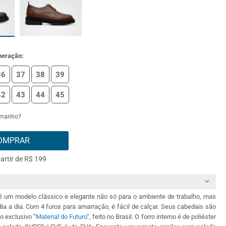
meração:
36
37
38
39
42
43
44
45
amanho?
OMPRAR
partir de R$ 199
é um modelo clássico e elegante não só para o ambiente de trabalho, mas
ia a dia. Com 4 furos para amarração, é fácil de calçar. Seus cabedais são
o exclusivo “
Material do Futuro
”, feito no Brasil. O forro interno é de poliéster