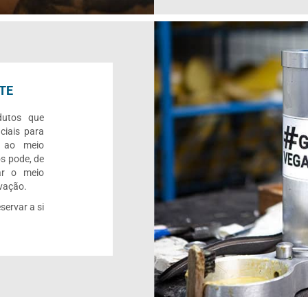
TE
dutos que
ciais para
o ao meio
s pode, de
ar o meio
rvação.
servar a si