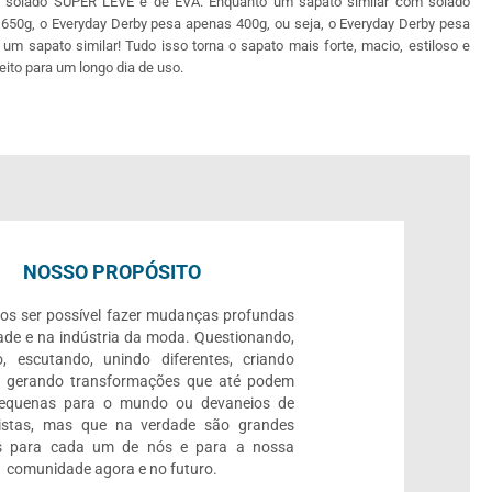
eu solado SUPER LEVE é de EVA. Enquanto um sapato similar com solado
a 650g, o Everyday Derby pesa apenas 400g, ou seja, o Everyday Derby pesa
m sapato similar! Tudo isso torna o sapato mais forte, macio, estiloso e
feito para um longo dia de uso.
NOSSO PROPÓSITO
os ser possível fazer mudanças profundas
ade e na indústria da moda. Questionando,
, escutando, unindo diferentes, criando
e gerando transformações que até podem
pequenas para o mundo ou devaneios de
listas, mas que na verdade são grandes
 para cada um de nós e para a nossa
comunidade agora e no futuro.