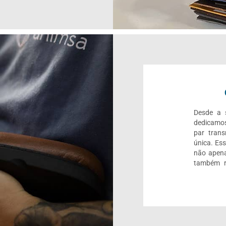
Desde a s
dedicamos
par trans
única. Es
não apena
também r