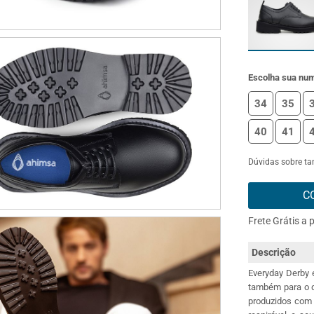
Escolha sua nu
34
35
40
41
Dúvidas sobre t
C
Frete Grátis a 
Descrição
Everyday Derby 
também para o d
produzidos com 