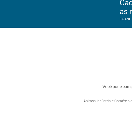
Cad
as 
E GANH
Você pode com
Ahimsa Indústria e Comércio d