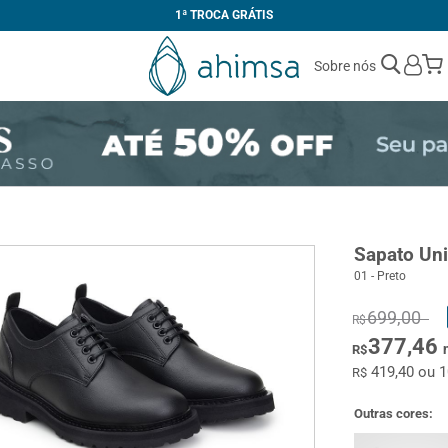
1ª TROCA GRÁTIS
Sobre nós
Sapato Un
01 - Preto
699,00
R$
377,46
R$
419,40 ou 
R$
Outras cores: