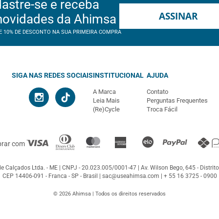
astre-se e receba
ASSINAR
novidades da Ahimsa
E 10% DE DESCONTO NA SUA PRIMEIRA COMPRA
SIGA NAS REDES SOCIAIS
INSTITUCIONAL
AJUDA
A Marca
Contato
Leia Mais
Perguntas Frequentes
(Re)Cycle
Troca Fácil
prar com
e Calçados Ltda. - ME
CNPJ - 20.023.005/0001-47
Av. Wilson Bego, 645 - Distrito
CEP 14406-091 - Franca - SP - Brasil |
sac@useahimsa.com
|
+ 55 16 3725 - 0900
© 2026 Ahimsa | Todos os direitos reservados