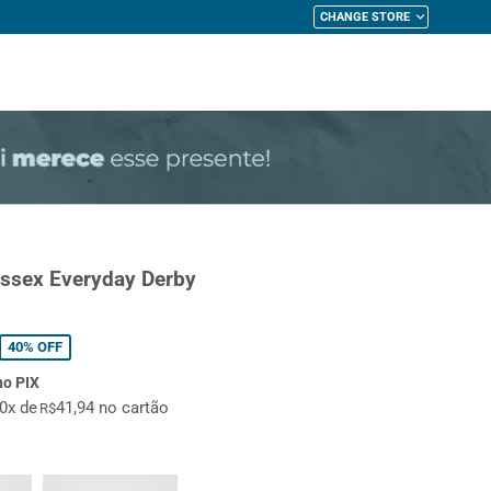
CHANGE STORE
My Cart
issex Everyday Derby
40%
OFF
no PIX
10x de
41,94 no cartão
R$