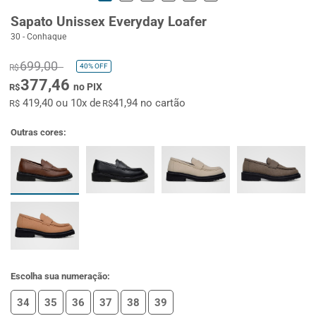
Sapato Unissex Everyday Loafer
30 - Conhaque
699,00
40%
OFF
R$
377,46
no PIX
R$
419,40 ou 10x de
41,94 no cartão
R$
R$
Outras cores:
Escolha sua numeração:
34
35
36
37
38
39