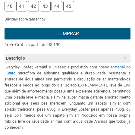
40
41
42
43
44
45
Dúvidas sobre tamanho?
COMPRAR
Frete Grátis a partir de R$ 199
Descrição
Everyday Loafer, versátil e unissex é produzido com nosso
Material do
Futuro
microfibra de altíssima qualidade e durabilidade, resistente a
entrada de água ainda sim permitindo a circulação de ar, mantendo-os
frescos e secos ao longo do dia. Solado EXTREMAMENTE leve de EVA
que além de amortecimento possui uma excelente aderência, permitindo
uma pisada leve e macia. Palmilha super macia garante amortecimento
adicional que seus pés merecem. Enquanto um sapato similar com
solado tradicional pesa 650g, o Everyday Loafer pesa apenas 400g, ou
seja, 66% menos que um sapato similar! Produzido em nossa própria
fábrica livre de crueldade animal, com a qualidade Ahimsa que todos já
conhecem.