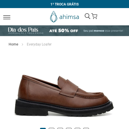
1ª TROCA GRÁTIS
My Cart
Home
Everyday Loafer