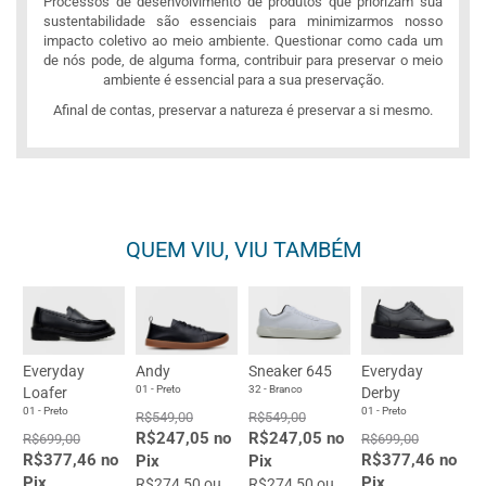
Processos de desenvolvimento de produtos que priorizam sua
sustentabilidade são essenciais para minimizarmos nosso
impacto coletivo ao meio ambiente. Questionar como cada um
de nós pode, de alguma forma, contribuir para preservar o meio
ambiente é essencial para a sua preservação.
Afinal de contas, preservar a natureza é preservar a si mesmo.
QUEM VIU, VIU TAMBÉM
Everyday
Andy
Sneaker 645
Everyday
01 - Preto
32 - Branco
Loafer
Derby
01 - Preto
01 - Preto
R$549,00
R$549,00
R$247,05 no
R$247,05 no
R$699,00
R$699,00
R$377,46 no
R$377,46 no
Pix
Pix
Pix
Pix
R$274,50 ou
R$274,50 ou